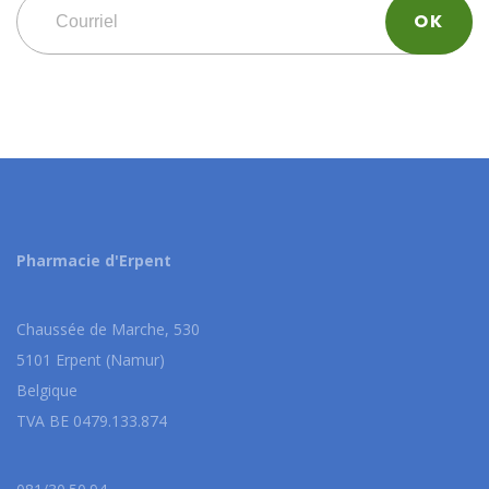
Pharmacie d'Erpent
Chaussée de Marche, 530
5101 Erpent (Namur)
Belgique
TVA BE 0479.133.874