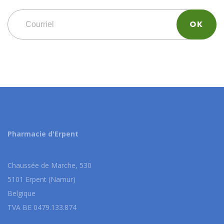
Pharmacie d'Erpent
Chaussée de Marche, 530
5101 Erpent (Namur)
Belgique
TVA BE 0479.133.874